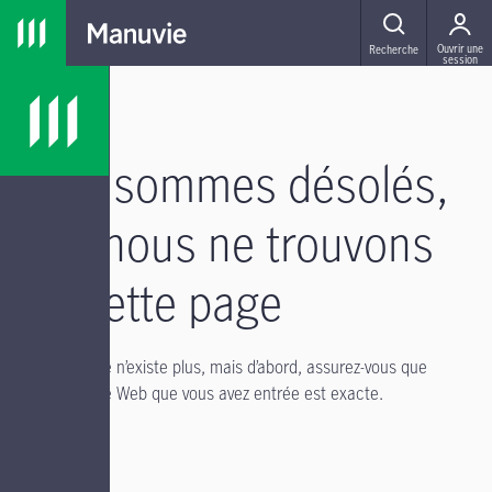
Passer à la navigation principale
Passer au contenu principal
Passer au pied de page
MENU
Ouvrir une
Recherche
session
Nous sommes désolés,
mais nous ne trouvons
pas cette page
Il se peut qu’elle n’existe plus, mais d’abord, assurez-vous que
l’adresse du site Web que vous avez entrée est exacte.
Si vous avez :