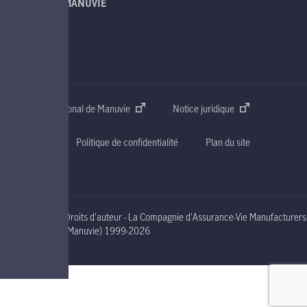
À PROPOS DE MANUVIE
SOUTIEN
CONTACT
Site web international de Manuvie
Notice juridique
Accessibilité
Politique de confidentialité
Plan du site
Droits d'auteur - La Compagnie d'Assurance-Vie Manufacturers
nineteen ninety nine to two thousand and nineteen
(Manuvie)
1999-2026