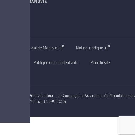
À PROPOS DE MANUVIE
SOUTIEN
CONTACT
Site web international de Manuvie
Notice juridique
Accessibilité
Politique de confidentialité
Plan du site
Droits d'auteur - La Compagnie d'Assurance-Vie Manufacturers
nineteen ninety nine to two thousand and nineteen
(Manuvie)
1999-2026