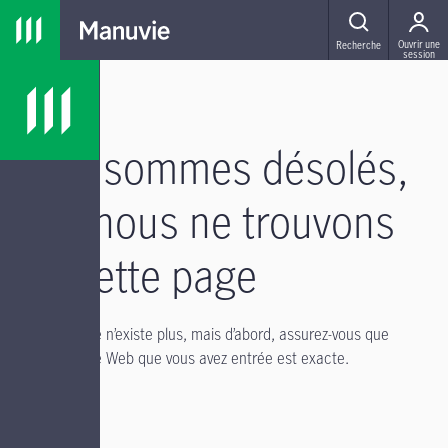
Passer à la navigation principale
Passer au contenu principal
Passer au pied de page
MENU
Ouvrir une
Recherche
session
Nous sommes désolés,
mais nous ne trouvons
pas cette page
Il se peut qu’elle n’existe plus, mais d’abord, assurez-vous que
l’adresse du site Web que vous avez entrée est exacte.
Si vous avez :