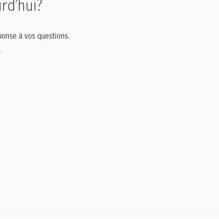
rd’hui?
onse à vos questions.
.