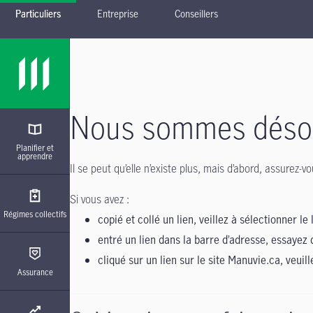
Particuliers
Entreprise
Conseillers
Passer à la navigation principale
Passer au contenu principal
Passer au pied de page
Nous sommes désolé
Planifier et
apprendre
Il se peut qu’elle n’existe plus, mais d’abord, assurez
Si vous avez :
Régimes collectifs
copié et collé un lien, veillez à sélectionner le 
entré un lien dans la barre d’adresse, essayez 
cliqué sur un lien sur le site Manuvie.ca, veuil
Assurance