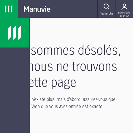
Passer à la navigation principale
Passer au contenu principal
Passer au pied de page
MENU
Ouvrir une
Recherche
session
Nous sommes désolés,
mais nous ne trouvons
pas cette page
Il se peut qu’elle n’existe plus, mais d’abord, assurez-vous que
l’adresse du site Web que vous avez entrée est exacte.
Si vous avez :