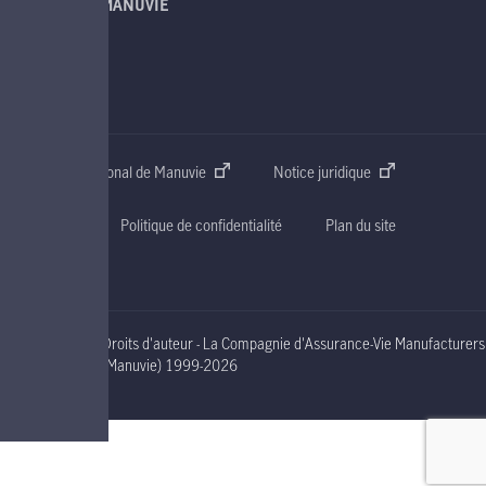
À PROPOS DE MANUVIE
SOUTIEN
CONTACT
Site web international de Manuvie
Notice juridique
Accessibilité
Politique de confidentialité
Plan du site
Droits d'auteur - La Compagnie d'Assurance-Vie Manufacturers
nineteen ninety nine to two thousand and nineteen
(Manuvie)
1999-2026