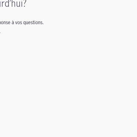
rd’hui?
onse à vos questions.
.