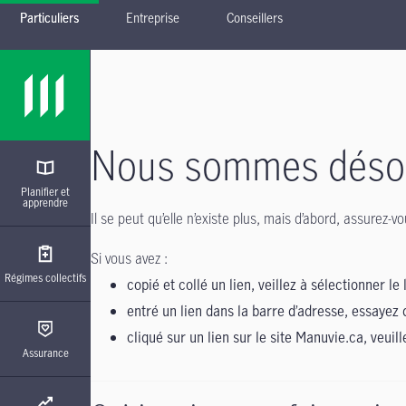
Particuliers
Entreprise
Conseillers
Passer à la navigation principale
Passer au contenu principal
Passer au pied de page
Nous sommes désolé
Planifier et
apprendre
Il se peut qu’elle n’existe plus, mais d’abord, assurez
Si vous avez :
Régimes collectifs
copié et collé un lien, veillez à sélectionner le 
entré un lien dans la barre d’adresse, essayez 
cliqué sur un lien sur le site Manuvie.ca, veuil
Assurance