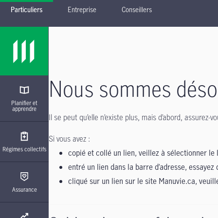
Particuliers
Entreprise
Conseillers
Passer à la navigation principale
Passer au contenu principal
Passer au pied de page
Nous sommes désolé
Planifier et
apprendre
Il se peut qu’elle n’existe plus, mais d’abord, assurez
Si vous avez :
Régimes collectifs
copié et collé un lien, veillez à sélectionner le 
entré un lien dans la barre d’adresse, essayez 
cliqué sur un lien sur le site Manuvie.ca, veuil
Assurance