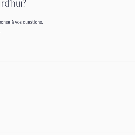
rd’hui?
onse à vos questions.
.