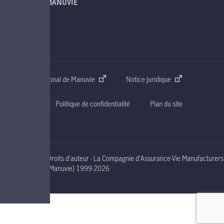
À PROPOS DE MANUVIE
SOUTIEN
CONTACT
Site web international de Manuvie
Notice juridique
Accessibilité
Politique de confidentialité
Plan du site
Droits d'auteur - La Compagnie d'Assurance-Vie Manufacturers
nineteen ninety nine to two thousand and nineteen
(Manuvie)
1999-2026