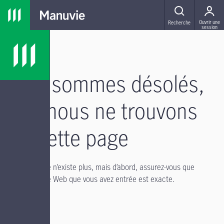
Passer à la navigation principale
Passer au contenu principal
Passer au pied de page
MENU
Ouvrir une
Recherche
session
Nous sommes désolés,
mais nous ne trouvons
pas cette page
Il se peut qu’elle n’existe plus, mais d’abord, assurez-vous que
l’adresse du site Web que vous avez entrée est exacte.
Si vous avez :