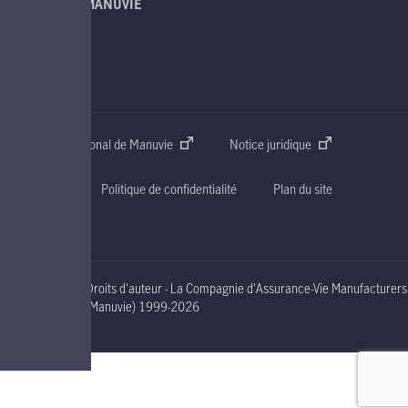
À PROPOS DE MANUVIE
SOUTIEN
CONTACT
Site web international de Manuvie
Notice juridique
Accessibilité
Politique de confidentialité
Plan du site
Droits d'auteur - La Compagnie d'Assurance-Vie Manufacturers
nineteen ninety nine to two thousand and nineteen
(Manuvie)
1999-2026