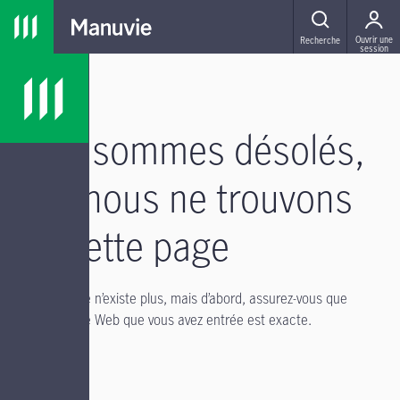
Passer à la navigation principale
Passer au contenu principal
Passer au pied de page
MENU
Ouvrir une
Recherche
session
Nous sommes désolés,
mais nous ne trouvons
pas cette page
Il se peut qu’elle n’existe plus, mais d’abord, assurez-vous que
l’adresse du site Web que vous avez entrée est exacte.
Si vous avez :