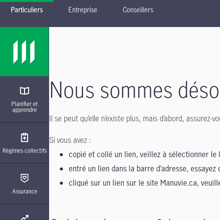
Particuliers
Entreprise
Conseillers
Passer à la navigation principale
Passer au contenu principal
Passer au pied de page
Nous sommes désolé
Planifier et
apprendre
Il se peut qu’elle n’existe plus, mais d’abord, assurez
Si vous avez :
Régimes collectifs
copié et collé un lien, veillez à sélectionner le 
entré un lien dans la barre d’adresse, essayez 
cliqué sur un lien sur le site Manuvie.ca, veuil
Assurance