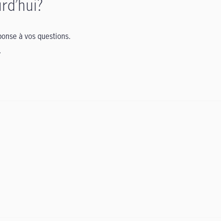
rd’hui?
onse à vos questions.
.