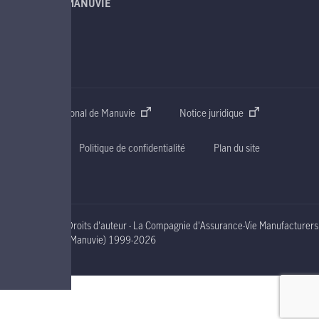
À PROPOS DE MANUVIE
SOUTIEN
CONTACT
Site web international de Manuvie
Notice juridique
Accessibilité
Politique de confidentialité
Plan du site
Droits d'auteur - La Compagnie d'Assurance-Vie Manufacturers
nineteen ninety nine to two thousand and nineteen
(Manuvie)
1999-2026