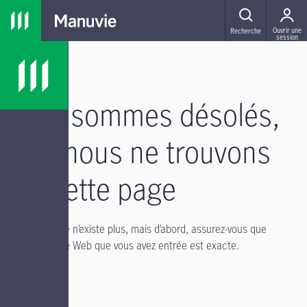
Passer à la navigation principale
Passer au contenu principal
Passer au pied de page
MENU
Ouvrir une
Recherche
session
Nous sommes désolés,
mais nous ne trouvons
pas cette page
Il se peut qu’elle n’existe plus, mais d’abord, assurez-vous que
l’adresse du site Web que vous avez entrée est exacte.
Si vous avez :