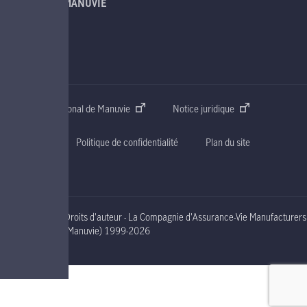
À PROPOS DE MANUVIE
SOUTIEN
CONTACT
Site web international de Manuvie
Notice juridique
Accessibilité
Politique de confidentialité
Plan du site
Droits d'auteur - La Compagnie d'Assurance-Vie Manufacturers
nineteen ninety nine to two thousand and nineteen
(Manuvie)
1999-2026