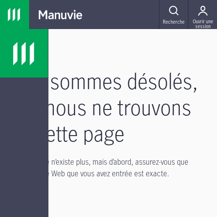
Passer à la navigation principale
Passer au contenu principal
Passer au pied de page
MENU
Ouvrir une
Recherche
session
Nous sommes désolés,
mais nous ne trouvons
pas cette page
Il se peut qu’elle n’existe plus, mais d’abord, assurez-vous que
l’adresse du site Web que vous avez entrée est exacte.
Si vous avez :