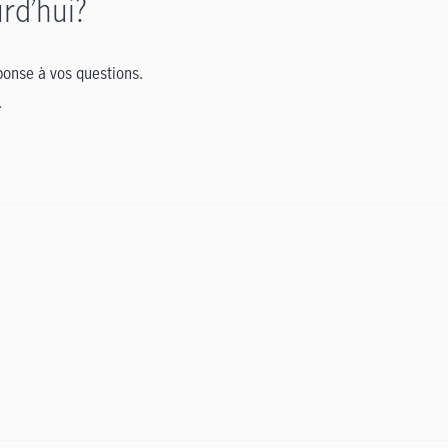
rd’hui?
onse à vos questions.
.