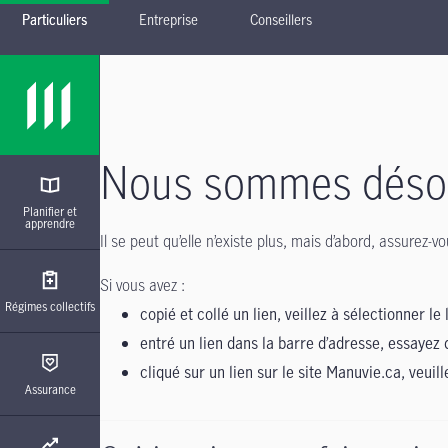
Particuliers
Entreprise
Conseillers
Passer à la navigation principale
Passer au contenu principal
Passer au pied de page
Nous sommes désolé
Planifier et
apprendre
Il se peut qu’elle n’existe plus, mais d’abord, assurez
Si vous avez :
Régimes collectifs
copié et collé un lien, veillez à sélectionner le 
entré un lien dans la barre d’adresse, essayez 
cliqué sur un lien sur le site Manuvie.ca, veuil
Assurance