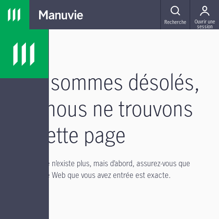
Passer à la navigation principale
Passer au contenu principal
Passer au pied de page
MENU
Ouvrir une
Recherche
session
Nous sommes désolés,
mais nous ne trouvons
pas cette page
Il se peut qu’elle n’existe plus, mais d’abord, assurez-vous que
l’adresse du site Web que vous avez entrée est exacte.
Si vous avez :