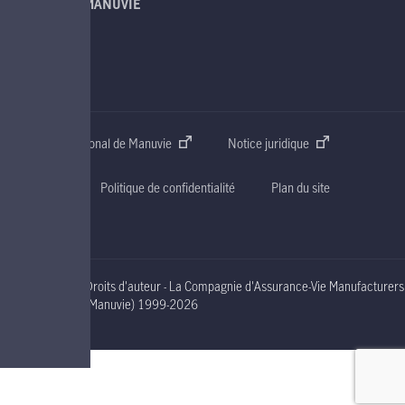
À PROPOS DE MANUVIE
SOUTIEN
CONTACT
Site web international de Manuvie
Notice juridique
Accessibilité
Politique de confidentialité
Plan du site
Droits d'auteur - La Compagnie d'Assurance-Vie Manufacturers
nineteen ninety nine to two thousand and nineteen
(Manuvie)
1999-2026