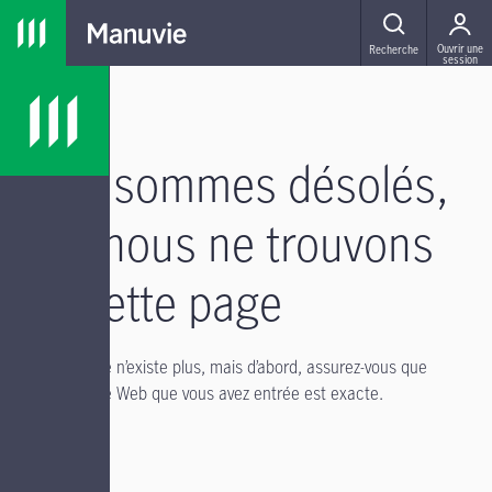
Passer à la navigation principale
Passer au contenu principal
Passer au pied de page
MENU
Ouvrir une
Recherche
session
Nous sommes désolés,
mais nous ne trouvons
pas cette page
Il se peut qu’elle n’existe plus, mais d’abord, assurez-vous que
l’adresse du site Web que vous avez entrée est exacte.
Si vous avez :