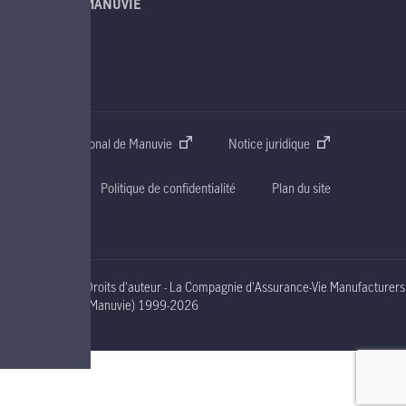
À PROPOS DE MANUVIE
SOUTIEN
CONTACT
Site web international de Manuvie
Notice juridique
Accessibilité
Politique de confidentialité
Plan du site
Droits d'auteur - La Compagnie d'Assurance-Vie Manufacturers
nineteen ninety nine to two thousand and nineteen
(Manuvie)
1999-2026