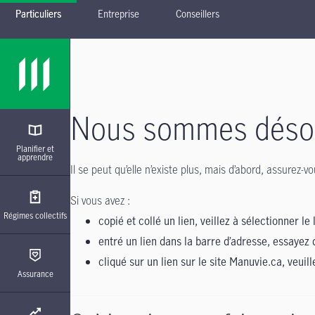
Particuliers
Entreprise
Conseillers
Passer à la navigation principale
Passer au contenu principal
Passer au pied de page
Nous sommes désolé
Planifier et
apprendre
Il se peut qu’elle n’existe plus, mais d’abord, assurez
Si vous avez :
Régimes collectifs
copié et collé un lien, veillez à sélectionner le 
entré un lien dans la barre d’adresse, essayez 
cliqué sur un lien sur le site Manuvie.ca, veuil
Assurance