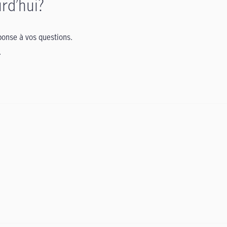
rd’hui?
onse à vos questions.
.