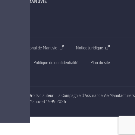
À PROPOS DE MANUVIE
SOUTIEN
CONTACT
Site web international de Manuvie
Notice juridique
Accessibilité
Politique de confidentialité
Plan du site
Droits d'auteur - La Compagnie d'Assurance-Vie Manufacturers
nineteen ninety nine to two thousand and nineteen
(Manuvie)
1999-2026