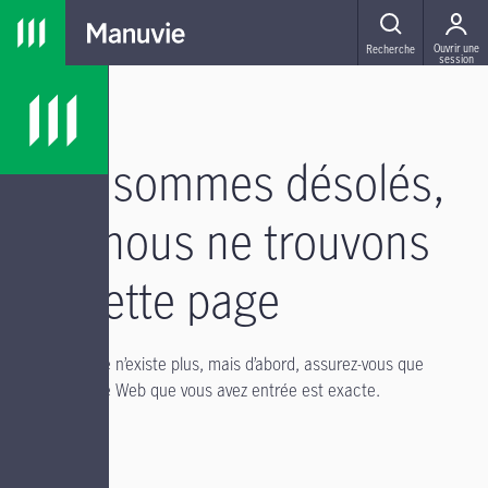
Passer à la navigation principale
Passer au contenu principal
Passer au pied de page
MENU
Ouvrir une
Recherche
session
Nous sommes désolés,
mais nous ne trouvons
pas cette page
Il se peut qu’elle n’existe plus, mais d’abord, assurez-vous que
l’adresse du site Web que vous avez entrée est exacte.
Si vous avez :