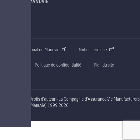
À PROPOS DE MANUVIE
SOUTIEN
CONTACT
Site web international de Manuvie
Notice juridique
Accessibilité
Politique de confidentialité
Plan du site
Droits d'auteur - La Compagnie d'Assurance-Vie Manufacturers
nineteen ninety nine to two thousand and nineteen
(Manuvie)
1999-2026