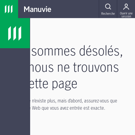
Passer à la navigation principale
Passer au contenu principal
Passer au pied de page
MENU
Ouvrir une
Recherche
session
Nous sommes désolés,
mais nous ne trouvons
pas cette page
Il se peut qu’elle n’existe plus, mais d’abord, assurez-vous que
l’adresse du site Web que vous avez entrée est exacte.
Si vous avez :