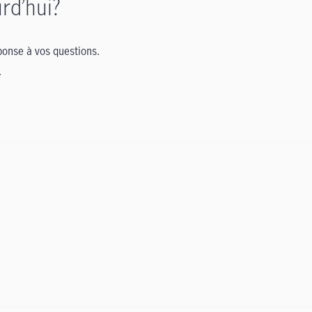
rd’hui?
onse à vos questions.
.