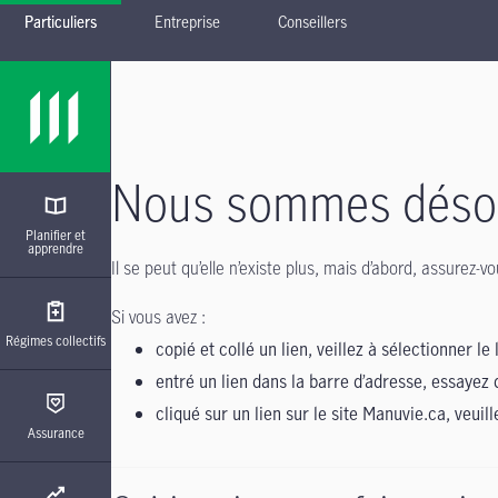
Particuliers
Entreprise
Conseillers
Passer à la navigation principale
Passer au contenu principal
Passer au pied de page
Nous sommes désolé
Planifier et
apprendre
Il se peut qu’elle n’existe plus, mais d’abord, assurez
Si vous avez :
Régimes collectifs
copié et collé un lien, veillez à sélectionner le 
entré un lien dans la barre d’adresse, essayez 
cliqué sur un lien sur le site Manuvie.ca, veuil
Assurance