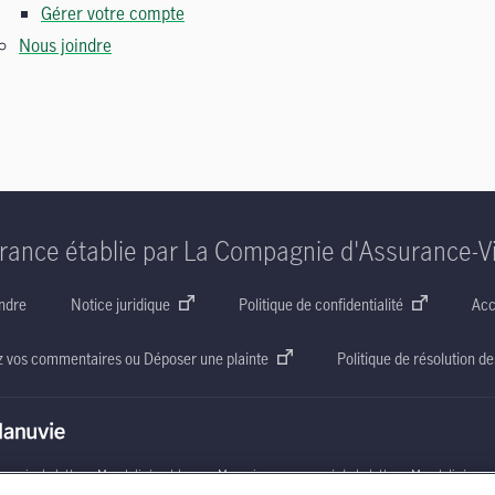
Gérer votre compte
Nous joindre
rance établie par La Compagnie d'Assurance-V
ndre
Notice juridique
Politique de confidentialité
Acc
z vos commentaires ou Déposer une plainte
Politique de résolution de
nuvie, la lettre
« M »
stylisée et le nom Manuvie accompagné de la lettre
« M »
stylisée so
affiliées utilisent sous licence. © La Compagnie d’Assurance-Vie Manufacturers, 2026. Tous