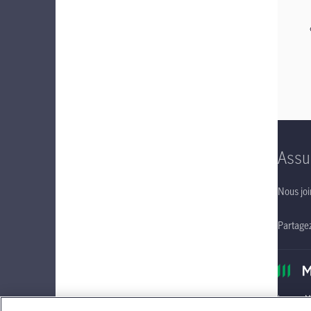
Assu
Nous joi
Partage
Le nom Ma
sociétés 