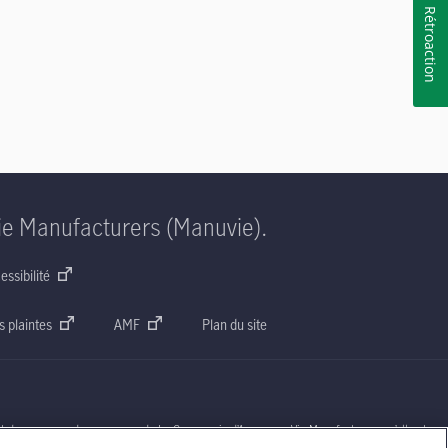
Rétroaction
ie Manufacturers (Manuvie).
essibilité
s plaintes
AMF
Plan du site
nt des marques de commerce de La Compagnie d’Assurance-Vie Manufacturers qu’elle et ses
 droits réservés. Manuvie,
P.O. Box 670, STN Waterloo,
Waterloo (Ontario)
N2J 4B8
.