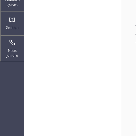
graves
Soutien
Nous
joindre