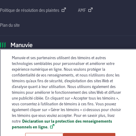
Politique de résolution des plaintes
AMF
Plan du site
Le nom Manuvie, la lettre
« M »
stylisée et le nom Manuvie accompagné de la lettre
« M »
Manuvie et ses partenaires utilisent des témoins et autres
stylisée sont des marques de commerce de La Compagnie d’Assurance-Vie Manufacturers
technologies semblables pour personnaliser et améliorer votre
qu’elle et ses sociétés affiliées utilisent sous licence. © La Compagnie d’Assurance-Vie
expérience numérique en ligne. Nous voulons protéger la
Manufacturers, 2026. Tous droits réservés. Manuvie,
P.O. Box 670, STN Waterloo,
confidentialité de vos renseignements, et nous n’utilisons donc les
Waterloo (Ontario)
N2J 4B8
.
témoins qu’aux fins de sécurité, d’exploitation des sites Web et
d’analyse quant à leur utilisation. Nous utilisons également des
Les circonstances individuelles peuvent varier. Vous pouvez communiquer avec l’un des
témoins pour améliorer le fonctionnement des sites Web et diffuser
conseillers en assurance autorisés de Manuvie ou avec votre agent d’assurance autorisé si
une publicité ciblée. En cliquant sur « Accepter tous les témoins »,
vous avez besoin de conseils sur vos besoins en matière d’assurance.
vous consentez à l’utilisation de témoins à ces fins. Vous pouvez
également cliquer sur « Gérer les témoins » ci-dessous pour choisir
les témoins que vous voulez accepter. Pour en savoir plus, lisez
notre
Déclaration sur la protection des renseignements
personnels en ligne.