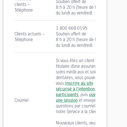
Soutien offert de
clients –
8 h à 20 h
(heure de l'Est)
Téléphone
du lundi au vendredi.
1 800 668-0195
Clients actuels –
Soutien offert de
Téléphone
8 h à 20 h
(heure de l'Est)
du lundi au vendredi.
Si vous êtes un client
titulaire d’une assurance
soins médicaux et soins
dentaires, vous pouvez
vous
inscrire au site
sécurisé à l’intention des
participants
, puis
ouvrir
Courriel
une session
et envoyer vos
questions par courriel à
notre Service à la clientèle.
Nouveaux clients, veuillez