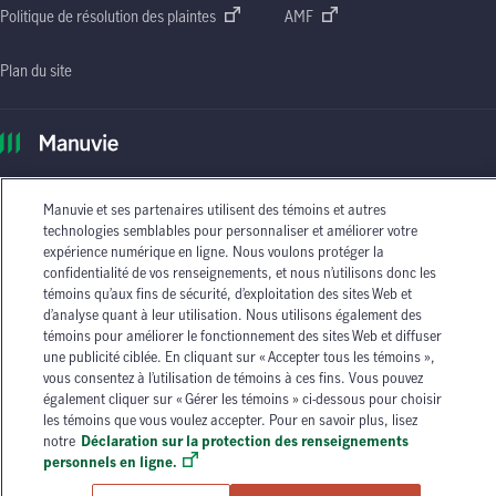
Politique de résolution des plaintes
AMF
Plan du site
Le nom Manuvie, la lettre
« M »
stylisée et le nom Manuvie accompagné de la lettre
« M »
stylisée sont des marques de commerce de La Compagnie d’Assurance-Vie Manufacturers
Manuvie et ses partenaires utilisent des témoins et autres
qu’elle et ses sociétés affiliées utilisent sous licence. © La Compagnie d’Assurance-Vie
technologies semblables pour personnaliser et améliorer votre
Manufacturers, 2026. Tous droits réservés. Manuvie,
P.O. Box 670, STN Waterloo,
expérience numérique en ligne. Nous voulons protéger la
Waterloo (Ontario)
N2J 4B8
.
confidentialité de vos renseignements, et nous n’utilisons donc les
témoins qu’aux fins de sécurité, d’exploitation des sites Web et
Les circonstances individuelles peuvent varier. Vous pouvez communiquer avec l’un des
d’analyse quant à leur utilisation. Nous utilisons également des
conseillers en assurance autorisés de Manuvie ou avec votre agent d’assurance autorisé si
témoins pour améliorer le fonctionnement des sites Web et diffuser
vous avez besoin de conseils sur vos besoins en matière d’assurance.
une publicité ciblée. En cliquant sur « Accepter tous les témoins »,
vous consentez à l’utilisation de témoins à ces fins. Vous pouvez
également cliquer sur « Gérer les témoins » ci-dessous pour choisir
les témoins que vous voulez accepter. Pour en savoir plus, lisez
notre
Déclaration sur la protection des renseignements
personnels en ligne.