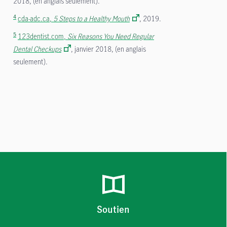
2018, (en anglais seulement).
4
cda-adc.ca,
5 Steps to a Healthy Mouth
, 2019.
5
123dentist.com,
Six Reasons You Need Regular
Dental Checkups
, janvier 2018, (en anglais
seulement).
Soutien