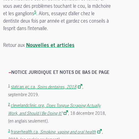
vous avez des problèmes touchant le cou, la mâchoire
5
et les ganglions
. Alors, essayez d’aller chez le
dentiste deux fois par année et gardez ces conseils à
l’esprit dans l’intervalle.
Retour aux
Nouvelles et articles
NOTICE JURIDIQUE ET NOTES DE BAS DE PAGE
1
statcan.gc.ca,
Soins dentaires, 2018
,
septembre 2019.
2
clevelandclinic.org,
Does Tongue Scraping Actually
Work, and Should I Be Doing It?
, 18 décembre 2018,
(en anglais seulement).
3
fraserhealth.ca,
Smoking, vaping and oral health
,