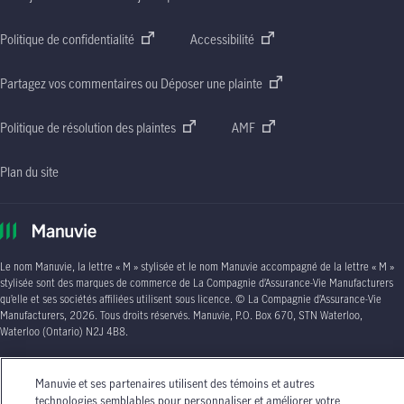
Politique de confidentialité
Accessibilité
Partagez vos commentaires ou Déposer une plainte
Politique de résolution des plaintes
AMF
Plan du site
Le nom Manuvie, la lettre
« M »
stylisée et le nom Manuvie accompagné de la lettre
« M »
stylisée sont des marques de commerce de La Compagnie d’Assurance-Vie Manufacturers
qu’elle et ses sociétés affiliées utilisent sous licence. © La Compagnie d’Assurance-Vie
Manufacturers, 2026. Tous droits réservés. Manuvie,
P.O. Box 670, STN Waterloo,
Waterloo (Ontario)
N2J 4B8
.
Les circonstances individuelles peuvent varier. Vous pouvez communiquer avec l’un des
conseillers en assurance autorisés de Manuvie ou avec votre agent d’assurance autorisé si
Manuvie et ses partenaires utilisent des témoins et autres
vous avez besoin de conseils sur vos besoins en matière d’assurance.
technologies semblables pour personnaliser et améliorer votre