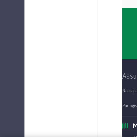
Assu
Nous joi
Partage