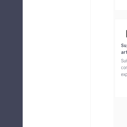
Su
ar
Sui
con
exp