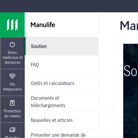
Passer à la navigation principale
Passer au contenu principal
Passer au pied de page
Soutien
Soins
medicaux et
dentaires
FAQ
So
Outils et calculateurs
Vie
temporaire
Documents et
téléchargements
Protection
du revenu
Nouvelles et articles
Présenter une demande de
Maladies