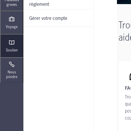
règlement
graves
Gérer votre compte
Tro
Voyage
aid
Soutien
Nous
joindre
FA
Tro
que
pos
cou