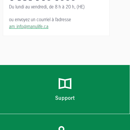
Du lundi au vendredi,
de 8 h à 20 h, (HE)
ou envoyez un courriel à l’adresse
am_info@manulife.ca
Support