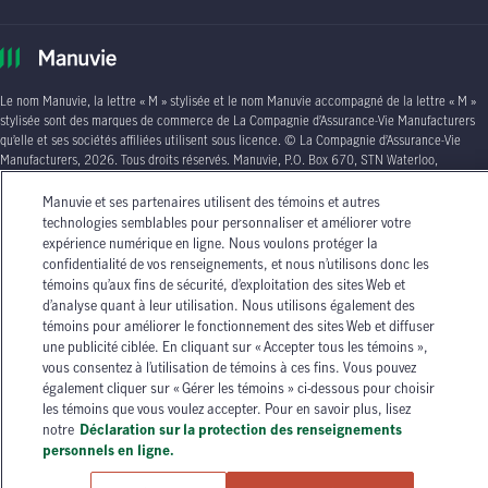
Le nom Manuvie, la lettre
« M »
stylisée et le nom Manuvie accompagné de la lettre
« M »
stylisée sont des marques de commerce de La Compagnie d’Assurance-Vie Manufacturers
qu’elle et ses sociétés affiliées utilisent sous licence. © La Compagnie d’Assurance-Vie
Manufacturers, 2026. Tous droits réservés. Manuvie,
P.O. Box 670, STN Waterloo,
Waterloo (Ontario)
N2J 4B8
.
Manuvie et ses partenaires utilisent des témoins et autres
Les circonstances individuelles peuvent varier. Vous pouvez communiquer avec l’un des
technologies semblables pour personnaliser et améliorer votre
conseillers en assurance autorisés de Manuvie ou avec votre agent d’assurance autorisé si
expérience numérique en ligne. Nous voulons protéger la
vous avez besoin de conseils sur vos besoins en matière d’assurance.
confidentialité de vos renseignements, et nous n’utilisons donc les
témoins qu’aux fins de sécurité, d’exploitation des sites Web et
d’analyse quant à leur utilisation. Nous utilisons également des
témoins pour améliorer le fonctionnement des sites Web et diffuser
une publicité ciblée. En cliquant sur « Accepter tous les témoins »,
vous consentez à l’utilisation de témoins à ces fins. Vous pouvez
également cliquer sur « Gérer les témoins » ci-dessous pour choisir
les témoins que vous voulez accepter. Pour en savoir plus, lisez
notre
Déclaration sur la protection des renseignements
personnels en ligne.