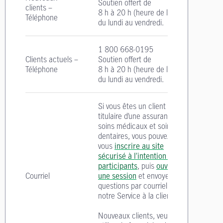
Soutien offert de
clients –
8 h à 20 h
(heure de l'Est)
Téléphone
du lundi au vendredi.
1 800 668-0195
Clients actuels –
Soutien offert de
Téléphone
8 h à 20 h
(heure de l'Est)
du lundi au vendredi.
Si vous êtes un client
titulaire d’une assurance
soins médicaux et soins
dentaires, vous pouvez
vous
inscrire au site
sécurisé à l’intention des
participants
, puis
ouvrir
Courriel
une session
et envoyer vos
questions par courriel à
notre Service à la clientèle.
Nouveaux clients, veuillez