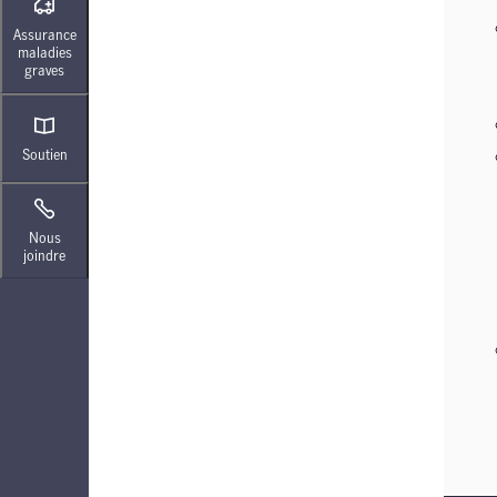
Assurance
maladies
graves
Soutien
Nous
joindre