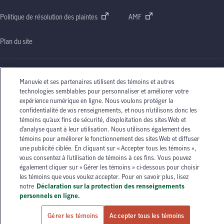
Politique de résolution des plaintes
AMF
Plan du site
Manuvie et ses partenaires utilisent des témoins et autres
technologies semblables pour personnaliser et améliorer votre
Le nom Manuvie, la lettre
« M »
stylisée et le nom Manuvie accompagné de la lettre
« M »
expérience numérique en ligne. Nous voulons protéger la
stylisée sont des marques de commerce de La Compagnie d’Assurance-Vie Manufacturers
confidentialité de vos renseignements, et nous n’utilisons donc les
qu’elle et ses sociétés affiliées utilisent sous licence. © La Compagnie d’Assurance-Vie
témoins qu’aux fins de sécurité, d’exploitation des sites Web et
Manufacturers, 2026. Tous droits réservés. Manuvie,
P.O. Box 670, STN Waterloo,
d’analyse quant à leur utilisation. Nous utilisons également des
Waterloo (Ontario)
N2J 4B8
.
témoins pour améliorer le fonctionnement des sites Web et diffuser
Les circonstances individuelles peuvent varier. Vous pouvez communiquer avec l’un des
une publicité ciblée. En cliquant sur « Accepter tous les témoins »,
conseillers en assurance autorisés de Manuvie ou avec votre agent d’assurance autorisé si
vous consentez à l’utilisation de témoins à ces fins. Vous pouvez
vous avez besoin de conseils sur vos besoins en matière d’assurance.
également cliquer sur « Gérer les témoins » ci-dessous pour choisir
les témoins que vous voulez accepter. Pour en savoir plus, lisez
notre
Déclaration sur la protection des renseignements
personnels en ligne.
Gérer les témoins
Accepter tous les témoins