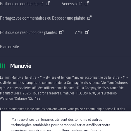
Politique de confidentialité
Accessibilité
Partagez vos commentaires ou Déposer une plainte
Politique de résolution des plaintes
AMF
Plan du site
Le nom Manuvie, la lettre
« M »
stylisée et le nom Manuvie accompagné de la lettre
« M »
stylisée sont des marques de commerce de La Compagnie d’Assurance-Vie Manufacturers
qu’elle et ses sociétés affiliées utilisent sous licence. © La Compagnie d’Assurance-Vie
Manufacturers, 2026. Tous droits réservés. Manuvie,
P.O. Box 670, STN Waterloo,
Waterloo (Ontario)
N2J 4B8
.
Les circonstances individuelles peuvent varier. Vous pouvez communiquer avec l’un des
conseillers en assurance autorisés de Manuvie ou avec votre agent d’assurance autorisé si
Manuvie et ses partenaires utilisent des témoins et autres
vous avez besoin de conseils sur vos besoins en matière d’assurance.
technologies semblables pour personnaliser et améliorer votre
expérience numérique en ligne. Nous voulons protéger la