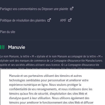
Partagez vos commentaires ou Déposer une plainte
Politique de résolution des plaintes
AMF
Plan du site
Le nom Manuvie, la lettre
« M »
stylisée et le nom Manuvie accompagné de la lettre
« M »
stylisée sont des marques de commerce de La Compagnie d’Assurance-Vie Manufacturers
qu’elle et ses sociétés affiliées utilisent sous licence. © La Compagnie d’Assurance-Vie
Manufacturers, 2026. Tous droits réservés. Manuvie,
P.O. Box 670, STN Waterloo,
Waterloo (Ontario)
N2J 4B8
.
Manuvie et ses partenaires utilisent des témoins et autres
technologies semblables pour personnaliser et améliorer votre
Les circonstances individuelles peuvent varier. Vous pouvez communiquer avec l’un des
expérience numérique en ligne. Nous voulons protéger la
conseillers en assurance autorisés de Manuvie ou avec votre agent d’assurance autorisé si
confidentialité de vos renseignements, et nous n’utilisons donc les
vous avez besoin de conseils sur vos besoins en matière d’assurance.
témoins qu’aux fins de sécurité, d’exploitation des sites Web et
d’analyse quant à leur utilisation. Nous utilisons également des
témoins pour améliorer le fonctionnement des sites Web et diffuser