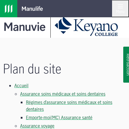
Passer à la navigation principale
Passer au contenu principal
Passer au pied de page
Menu
Rétroa
Plan du site
Accueil
Assurance soins médicaux et soins dentaires
Régimes d’assurance soins médicaux et soins
dentaires
Emporte-moi(MC) Assurance santé
Assurance voyage