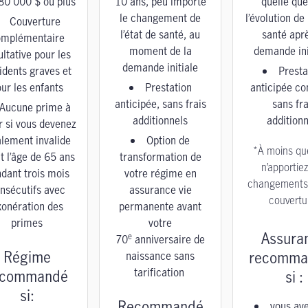
80 000 $ ou plus
10 ans, peu importe
quelle que
le changement de
l’évolution de 
Couverture
l’état de santé, au
santé aprè
omplémentaire
moment de la
demande ini
ultative pour les
demande initiale
idents graves et
Presta
ur les enfants
Prestation
anticipée c
anticipée, sans frais
sans fra
Aucune prime à
additionnels
additionn
r si vous devenez
alement invalide
Option de
*À moins qu
t l’âge de 65 ans
transformation de
n’apportie
dant trois mois
votre régime en
changements 
nsécutifs avec
assurance vie
couvertu
xonération des
permanente avant
primes
votre
Assura
e
70
anniversaire de
Régime
recomma
naissance sans
tarification
ecommandé
si :
si:
Recommandé
vous av