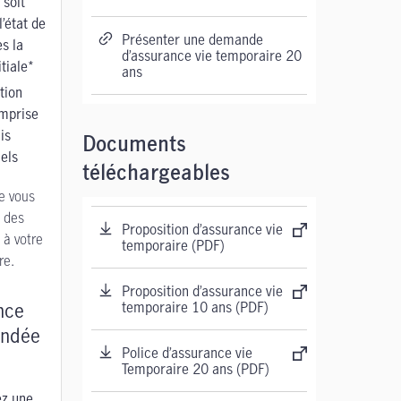
 soit
l’état de
Présenter une demande
s la
d’assurance vie temporaire 20
tiale*
ans
tion
omprise
is
Documents
els
téléchargeables
e vous
z des
Proposition d’assurance vie
à votre
temporaire (PDF)
re.
Proposition d’assurance vie
nce
temporaire 10 ans (PDF)
ndée
Police d’assurance vie
Temporaire 20 ans (PDF)
ez une