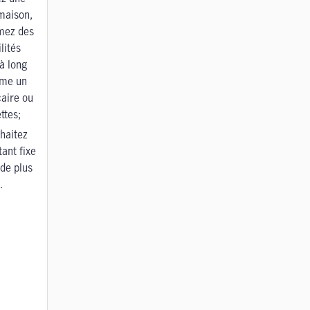
maison,
mez des
lités
à long
me un
caire ou
ttes;
haitez
ant fixe
de plus
.