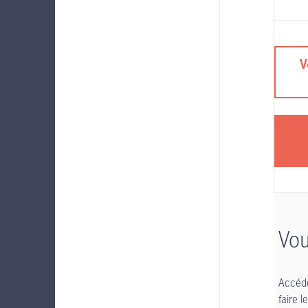
V
Vou
Accéde
faire 