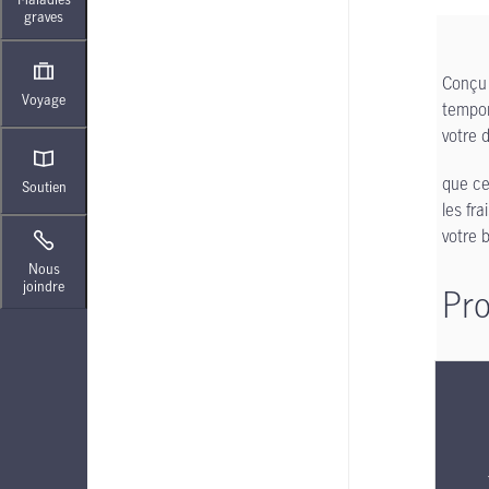
graves
Conçu 
Voyage
tempor
votre d
que ce
Soutien
les fr
votre 
Nous
joindre
Pro