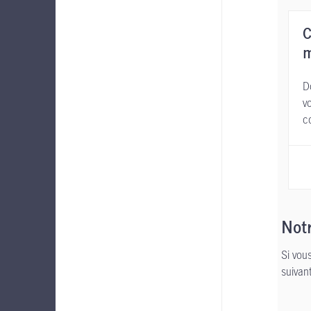
C
m
D
v
c
Notr
Si vou
suivan