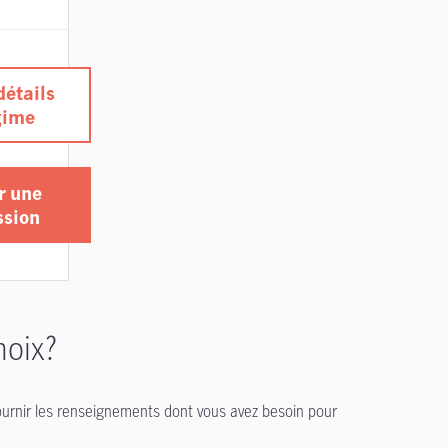
détails
gime
r une
ssion
hoix?
ournir les renseignements dont vous avez besoin pour