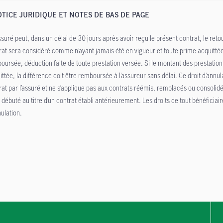
TICE JURIDIQUE ET NOTES DE BAS DE PAGE
ssuré peut, dans un délai de 30 jours après avoir reçu le présent contrat, le retou
rat sera considéré comme n’ayant jamais été en vigueur et toute prime acquittée 
oursée, déduction faite de toute prestation versée. Si le montant des prestatio
ittée, la différence doit être remboursée à l’assureur sans délai. Ce droit d’annu
rat par l’assuré et ne s’applique pas aux contrats réémis, remplacés ou consolid
 débuté au titre d’un contrat établi antérieurement. Les droits de tout bénéficiair
nulation.