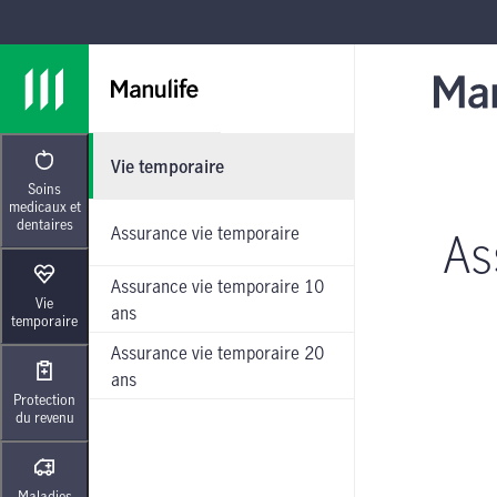
Passer à la navigation principale
Passer au contenu principal
Passer au pied de page
Vie temporaire
Soins
medicaux et
dentaires
Assurance vie temporaire
As
Assurance vie temporaire 10
Vie
ans
temporaire
Assurance vie temporaire 20
ans
Protection
du revenu
Maladies