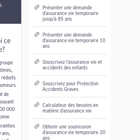
s
Présenter une demande
d’assurance vie temporaire
jusqu’à 85 ans
Présenter une demande
i ce
d’assurance vie temporaire 10
ans
e?
Souscrivez l’assurance vie et
groupe
accidents des enfants
lômés,
 réduits
Souscrivez pour Protection
-fumeurs
Accidents Graves
t de
pouvant
Calculateur des besoins en
000 000
matière d’assurance vie
sonne
ranties
Obtenir une soumission
d’assurance vie temporaire 20
 ans
,
ans