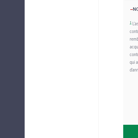
NO
1
L’a
cont
remb
acqu
cont
qui a
d’an