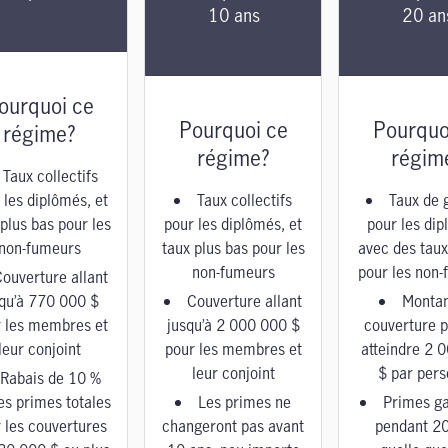
10 ans
20 an
ourquoi ce
Pourquoi ce
Pourquo
régime?
régime?
régim
Taux collectifs
 les diplômés, et
Taux collectifs
Taux de 
 plus bas pour les
pour les diplômés, et
pour les dip
non-fumeurs
taux plus bas pour les
avec des taux
non-fumeurs
pour les non
ouverture allant
squ’à 770 000 $
Couverture allant
Montan
 les membres et
jusqu’à 2 000 000 $
couverture 
leur conjoint
pour les membres et
atteindre 2 
leur conjoint
$ par per
Rabais de 10 %
les primes totales
Les primes ne
Primes ga
 les couvertures
changeront pas avant
pendant 20