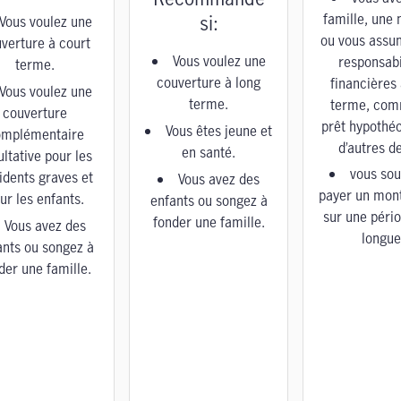
famille, une 
si:
Vous voulez une
ou vous assu
verture à court
Vous voulez une
responsabi
terme.
couverture à long
financières 
Vous voulez une
terme.
terme, com
couverture
prêt hypothé
Vous êtes jeune et
omplémentaire
d’autres de
en santé.
ultative pour les
vous sou
idents graves et
Vous avez des
payer un mont
ur les enfants.
enfants ou songez à
sur une pério
fonder une famille.
Vous avez des
longue
ants ou songez à
der une famille.