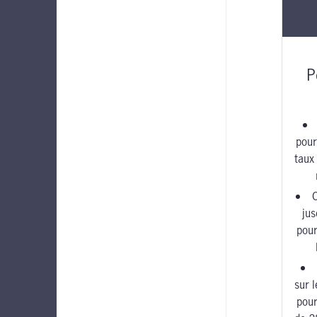
P
pour
taux
C
ju
pour
sur 
pour