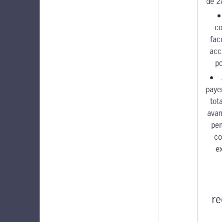
de 2
c
fac
acc
po
paye
tot
avan
pen
co
e
r