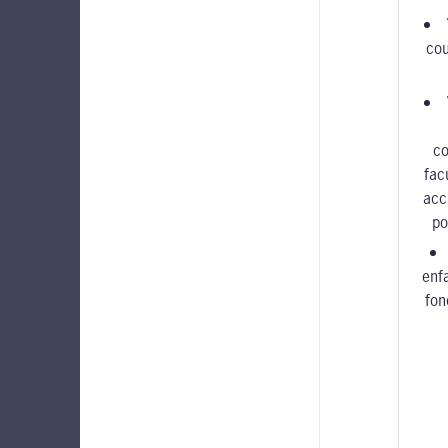
cou
c
fac
acc
po
enf
fon