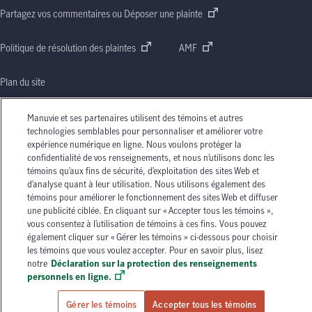
Partagez vos commentaires ou Déposer une plainte
Politique de résolution des plaintes
AMF
Plan du site
Manuvie et ses partenaires utilisent des témoins et autres
technologies semblables pour personnaliser et améliorer votre
expérience numérique en ligne. Nous voulons protéger la
Le nom Manuvie, la lettre
« M »
stylisée et le nom Manuvie accompagné de la lettre
« M »
confidentialité de vos renseignements, et nous n’utilisons donc les
stylisée sont des marques de commerce de La Compagnie d’Assurance-Vie Manufacturers
témoins qu’aux fins de sécurité, d’exploitation des sites Web et
qu’elle et ses sociétés affiliées utilisent sous licence. © La Compagnie d’Assurance-Vie
d’analyse quant à leur utilisation. Nous utilisons également des
Manufacturers, 2026. Tous droits réservés. Manuvie,
P.O. Box 670, STN Waterloo,
témoins pour améliorer le fonctionnement des sites Web et diffuser
Waterloo (Ontario)
N2J 4B8
.
une publicité ciblée. En cliquant sur « Accepter tous les témoins »,
vous consentez à l’utilisation de témoins à ces fins. Vous pouvez
Les circonstances individuelles peuvent varier. Vous pouvez communiquer avec l’un des
également cliquer sur « Gérer les témoins » ci-dessous pour choisir
conseillers en assurance autorisés de Manuvie ou avec votre agent d’assurance autorisé si
les témoins que vous voulez accepter. Pour en savoir plus, lisez
vous avez besoin de conseils sur vos besoins en matière d’assurance.
notre
Déclaration sur la protection des renseignements
personnels en ligne.
Gérer les témoins
Accepter tous les témoins