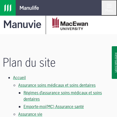
Passer à la navigation principale
Passer au contenu principal
Passer au pied de page
Menu
Rétroa
Plan du site
Accueil
Assurance soins médicaux et soins dentaires
Régimes d’assurance soins médicaux et soins
dentaires
Emporte-moi(MC) Assurance santé
Assurance vie