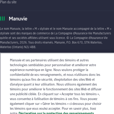
Plan du site
Le nom Manuvie, la lettre
« M »
stylisée et le nom Manuvie accompagné de la lettre
« M »
stylisée sont des marques de commerce de La Compagnie d’Assurance-Vie Manufacturers
qu’elle et ses sociétés affiliées utilisent sous licence. © La Compagnie d’Assurance-Vie
Manufacturers, 2026. Tous droits réservés. Manuvie,
P.O. Box 670, STN Waterloo,
Waterloo (Ontario)
N2J 4B8
.
Les circonstances individuelles peuvent varier. Vous pouvez communiquer avec l’un des
Manuvie et ses partenaires utilisent des témoins et autres
conseillers en assurance autorisés de Manuvie ou avec votre agent d’assurance autorisé si
technologies semblables pour personnaliser et améliorer votre
vous avez besoin de conseils sur vos besoins en matière d’assurance.
expérience numérique en ligne. Nous voulons protéger la
confidentialité de vos renseignements, et nous n’utilisons donc les
témoins qu’aux fins de sécurité, d’exploitation des sites Web et
d’analyse quant à leur utilisation. Nous utilisons également des
témoins pour améliorer le fonctionnement des sites Web et diffuser
une publicité ciblée. En cliquant sur « Accepter tous les témoins »,
vous consentez à l’utilisation de témoins à ces fins. Vous pouvez
également cliquer sur « Gérer les témoins » ci-dessous pour choisir
les témoins que vous voulez accepter. Pour en savoir plus, lisez
notre
Déclaration sur la protection des renseignements