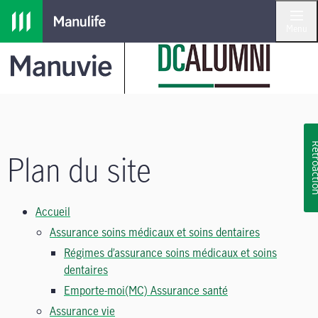
Passer à la navigation principale
Passer au contenu principal
Passer au pied de page
Menu
Rétroa
Plan du site
Accueil
Assurance soins médicaux et soins dentaires
Régimes d’assurance soins médicaux et soins
dentaires
Emporte-moi(MC) Assurance santé
Assurance vie