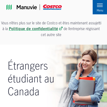
Passer à la navigation principale
Passer au contenu principal
Passer au pied de page
Menu
Vous n’êtes plus sur le site de Costco et êtes maintenant assujetti
à la
de l’entreprise régissant
Politique de confidentialité
cet autre site
Étrangers
étudiant au
Canada