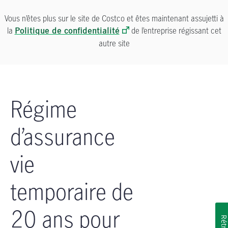
Passer à la navigation principale
Passer au contenu principal
Passer au pied de page
Vous n’êtes plus sur le site de Costco et êtes maintenant assujetti à
la
de l’entreprise régissant cet
Politique de confidentialité
autre site
Régime
d’assurance
vie
temporaire de
20 ans pour