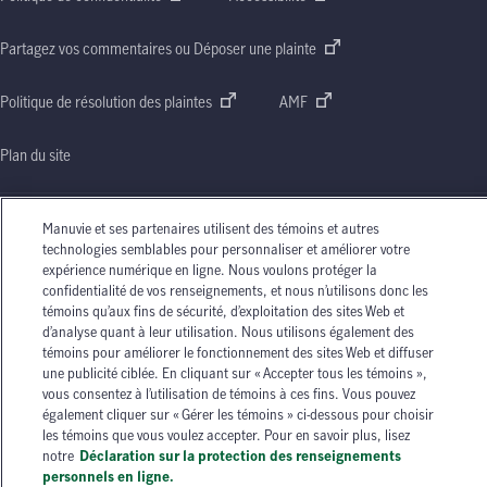
Partagez vos commentaires ou Déposer une plainte
Politique de résolution des plaintes
AMF
Plan du site
Manuvie et ses partenaires utilisent des témoins et autres
technologies semblables pour personnaliser et améliorer votre
Le nom Manuvie, la lettre
expérience numérique en ligne. Nous voulons protéger la
« M »
stylisée et le nom Manuvie accompagné de la lettre
« M »
stylisée sont des marques de commerce de La Compagnie d’Assurance-Vie Manufacturers
confidentialité de vos renseignements, et nous n’utilisons donc les
qu’elle et ses sociétés affiliées utilisent sous licence. © La Compagnie d’Assurance-Vie
témoins qu’aux fins de sécurité, d’exploitation des sites Web et
Manufacturers, 2026. Tous droits réservés. Manuvie,
P.O. Box 670, STN Waterloo,
d’analyse quant à leur utilisation. Nous utilisons également des
Waterloo (Ontario)
N2J 4B8
.
témoins pour améliorer le fonctionnement des sites Web et diffuser
une publicité ciblée. En cliquant sur « Accepter tous les témoins »,
Les circonstances individuelles peuvent varier. Vous pouvez communiquer avec l’un des
vous consentez à l’utilisation de témoins à ces fins. Vous pouvez
conseillers en assurance autorisés de Manuvie ou avec votre agent d’assurance autorisé si
également cliquer sur « Gérer les témoins » ci-dessous pour choisir
vous avez besoin de conseils sur vos besoins en matière d’assurance.
les témoins que vous voulez accepter. Pour en savoir plus, lisez
notre
Déclaration sur la protection des renseignements
personnels en ligne.