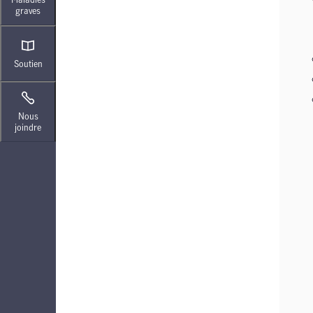
graves
Soutien
Nous
joindre