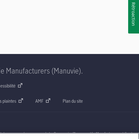
Rétroaction
ie Manufacturers (Manuvie).
essibilité
s plaintes
AMF
Plan du site
nt des marques de commerce de La Compagnie d’Assurance-Vie Manufacturers qu’elle et ses