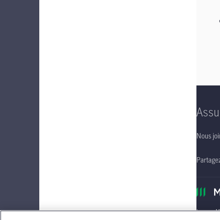
Assu
Nous joi
Partage
Le nom Ma