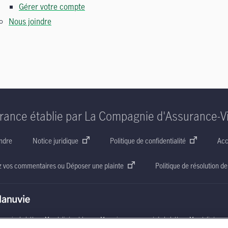
Gérer votre compte
Nous joindre
rance établie par La Compagnie d'Assurance-V
ndre
Notice juridique
Politique de confidentialité
Acc
z vos commentaires ou Déposer une plainte
Politique de résolution de
nuvie, la lettre
« M »
stylisée et le nom Manuvie accompagné de la lettre
« M »
stylisée so