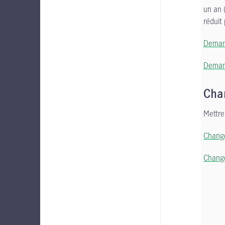
un an 
réduit
Demand
Demand
Cha
Mettre 
Change
Change