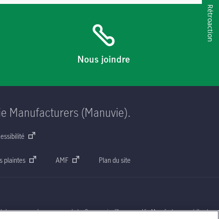
Rétroaction
Nous joindre
ie Manufacturers (Manuvie).
essibilité
s plaintes
AMF
Plan du site
nt des marques de commerce de La Compagnie d’Assurance-Vie Manufacturers qu’elle et ses