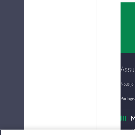
Assu
Nous joi
Partage
Le nom Ma