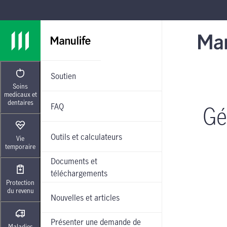
Passer à la navigation principale
Passer au contenu principal
Passer au pied de page
Soutien
Soins
medicaux et
dentaires
FAQ
Gé
Outils et calculateurs
Vie
temporaire
Documents et
téléchargements
Protection
du revenu
Nouvelles et articles
Présenter une demande de
Maladies