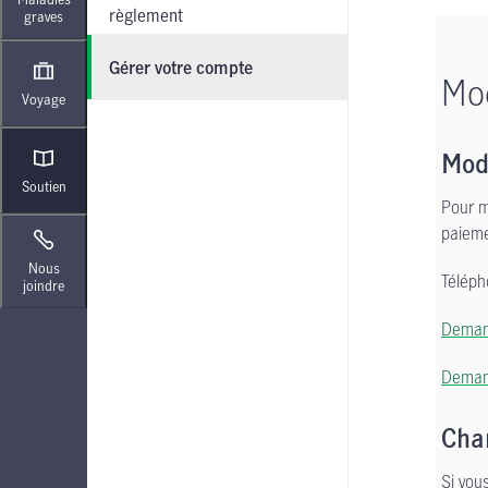
règlement
graves
Gérer votre compte
Mod
Voyage
Modi
Soutien
Pour m
paieme
Nous
Téléph
joindre
Demand
Demand
Cha
Si vou