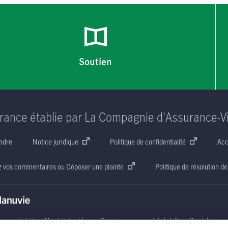
Soutien
rance établie par La Compagnie d'Assurance-V
ndre
Notice juridique
Politique de confidentialité
Acc
z vos commentaires ou Déposer une plainte
Politique de résolution de
nuvie, la lettre
« M »
stylisée et le nom Manuvie accompagné de la lettre
« M »
stylisée so