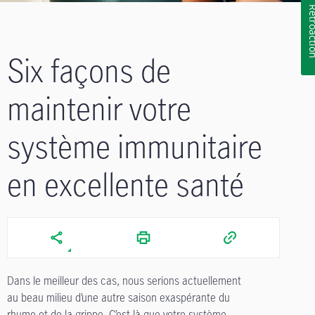
Rétroa
Six façons de
maintenir votre
système immunitaire
en excellente santé
Dans le meilleur des cas, nous serions actuellement
au beau milieu d’une autre saison exaspérante du
rhume et de la grippe. C’est là que votre système