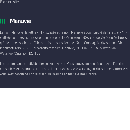
Plan du site
Le nom Manuvie, la lettre
« M »
stylisée et le nom Manuvie accompagné de la lettre
« M »
stylisée sont des marques de commerce de La Compagnie d’Assurance-Vie Manufacturers
qu’elle et ses sociétés affiliées utilisent sous licence. © La Compagnie d’Assurance-Vie
Manufacturers, 2026. Tous droits réservés. Manuvie,
P.O. Box 670, STN Waterloo,
Waterloo (Ontario)
N2J 4B8
.
Les circonstances individuelles peuvent varier. Vous pouvez communiquer avec l’un des
conseillers en assurance autorisés de Manuvie ou avec votre agent d’assurance autorisé si
vous avez besoin de conseils sur vos besoins en matière d’assurance.