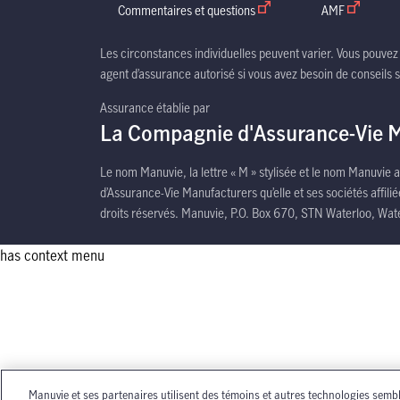
Commentaires et questions
ouvrir dans une nouvelle fen
AMF
ouvrir dan
Les circonstances individuelles peuvent varier. Vous pouve
agent d’assurance autorisé si vous avez besoin de conseils 
Assurance établie par
La Compagnie d'Assurance-Vie 
Le nom Manuvie, la lettre « M » stylisée et le nom Manuvi
d’Assurance-Vie Manufacturers qu’elle et ses sociétés affi
droits réservés. Manuvie, P.O. Box 670, STN Waterloo, Wat
has context menu
Manuvie et ses partenaires utilisent des témoins et autres technologies semb