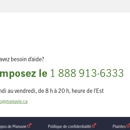
avez besoin d’aide?
mposez le
1 888 913-6333
ndi au vendredi, de 8 h à 20 h, heure de l’Est
fo@manuvie.ca
ouvelle fenetre
opos de Manuvie
ouvrir dans une nouvelle fenetre
Politique de confidentialité
ouvrir dans une nouvell
Plaintes
ou