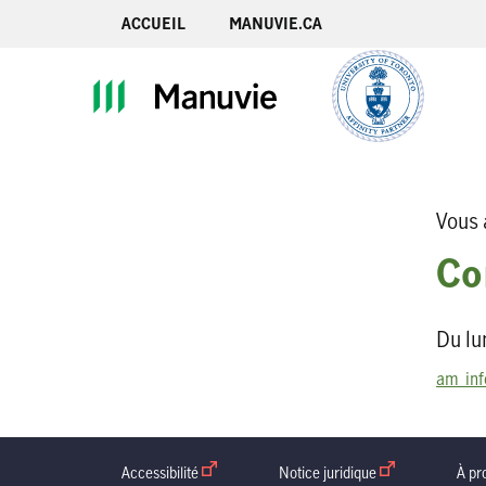
ACCUEIL
MANUVIE.CA
Vous 
Co
Du lu
am_in
Accessibilité
ouvrir dans une nouvelle fenetre
Notice juridique
ouvrir dans une n
À pr