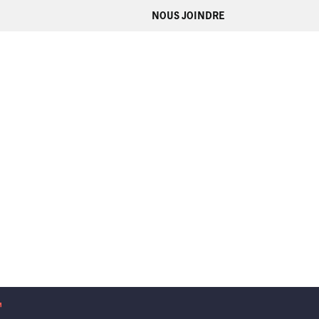
NOUS JOINDRE
e fenetre
vrir dans une nouvelle fenetre