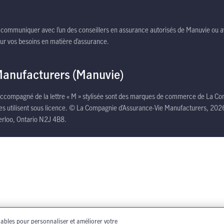
etre
s une nouvelle fenetre
z communiquer avec l’un des conseillers en assurance autorisés de Manuvie ou a
sur vos besoins en matière d’assurance.
Manufacturers (Manuvie)
e accompagné de la lettre « M » stylisée sont des marques de commerce de La C
liées utilisent sous licence. © La Compagnie d’Assurance-Vie Manufacturers, 202
erloo, Ontario N2J 4B8.
lables pour personnaliser et améliorer votre