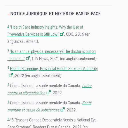
NOTICE JURIDIQUE ET NOTES DE BAS DE PAGE
1
“Health Care Industry Insights: Why the Use of
Preventive Services Is Still Low”
, CDC, 2019 (en
anglais seulement).
2
“Is an annual physical necessary? The doctor is out on
that one…”
, CTV News, 2021 (en anglais seulement).
3
Health Screening, Provincial Health Services Authority
, 2022 (en anglais seulement).
4
Commission de la santé mentale du Canada.
Lutter
contre la stigmatisation
, 2022.
5
Commission de la santé mentale du Canada.
Santé
mentale et usage de substances
, 2022.
6
“5 Reasons Canada Desperately Needs a National Eye
Care Strategy”, Readers Digest Canada, 2021 (en