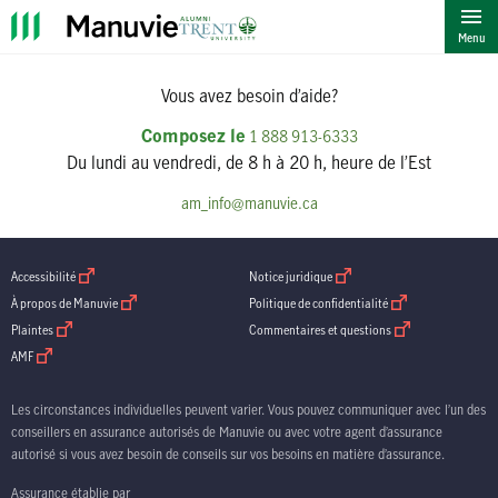
""
Menu
Vous avez besoin d’aide?
Composez le
1 888 913-6333
Du lundi au vendredi, de 8 h à 20 h, heure de l’Est
am_info@manuvie.ca
ouvrir dans une nouvelle fenetre
ouvrir dans une nouvelle fenetre
Accessibilité
Notice juridique
ouvrir dans une nouvelle fenetre
ouvrir dans une nouve
À propos de Manuvie
Politique de confidentialité
ouvrir dans une nouvelle fenetre
ouvrir dans une nouv
Plaintes
Commentaires et questions
ouvrir dans une nouvelle fenetre
AMF
Les circonstances individuelles peuvent varier. Vous pouvez communiquer avec l’un des
conseillers en assurance autorisés de Manuvie ou avec votre agent d’assurance
autorisé si vous avez besoin de conseils sur vos besoins en matière d’assurance.
Assurance établie par