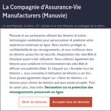
La Compagnie d'Assurance-Vie
Manufacturers (Manuvie)
Le nom Manuvie, la lettre « M » stylisée et le nom Manuvie accompagné de la lettre «
M » stylisée sont des marques de commerce de La Compagnie d’Assurance-Vie
Manuvie et ses partenaires utilisent des témoins et autres
Manufacturers qu’elle et ses sociétés affiliées utilisent sous licence. © La Compagnie
technologies semblables pour personnaliser et améliorer votre
d’Assurance-Vie Manufacturers, 2026. Tous droits réservés. Manuvie, P.O. Box 670,
expérience numérique en ligne. Nous voulons protéger la
STN Waterloo, Waterloo, Ontario N2J 4B8.
confidentialité de vos renseignements, et nous n’utilisons donc
les témoins qu’aux fins de sécurité, d’exploitation des sites Web et
d’analyse quant à leur utilisation. Nous utilisons également des
témoins pour améliorer le fonctionnement des sites Web et
diffuser une publicité ciblée. En cliquant sur « Accepter tous les
témoins », vous consentez à l’utilisation de témoins à ces fins.
Vous pouvez également cliquer sur « Gérer les témoins » ci-
has context menu
dessous pour choisir les témoins que vous voulez accepter. Pour
en savoir plus, lisez notre
Déclaration sur la protection des
renseignements personnels en ligne.
Gérer les témoins
Accepter tous les témoins