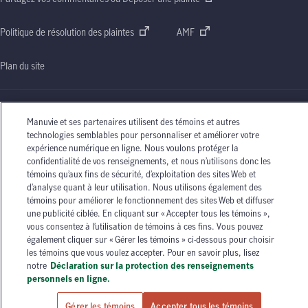
Politique de résolution des plaintes
AMF
Plan du site
Manuvie et ses partenaires utilisent des témoins et autres
technologies semblables pour personnaliser et améliorer votre
Le nom Manuvie, la lettre
« M »
stylisée et le nom Manuvie accompagné de la lettre
« M »
expérience numérique en ligne. Nous voulons protéger la
stylisée sont des marques de commerce de La Compagnie d’Assurance-Vie Manufacturers
confidentialité de vos renseignements, et nous n’utilisons donc les
qu’elle et ses sociétés affiliées utilisent sous licence. © La Compagnie d’Assurance-Vie
témoins qu’aux fins de sécurité, d’exploitation des sites Web et
Manufacturers, 2026. Tous droits réservés. Manuvie,
P.O. Box 670, STN Waterloo,
d’analyse quant à leur utilisation. Nous utilisons également des
Waterloo (Ontario)
N2J 4B8
.
témoins pour améliorer le fonctionnement des sites Web et diffuser
Les circonstances individuelles peuvent varier. Vous pouvez communiquer avec l’un des
une publicité ciblée. En cliquant sur « Accepter tous les témoins »,
conseillers en assurance autorisés de Manuvie ou avec votre agent d’assurance autorisé si
vous consentez à l’utilisation de témoins à ces fins. Vous pouvez
vous avez besoin de conseils sur vos besoins en matière d’assurance.
également cliquer sur « Gérer les témoins » ci-dessous pour choisir
les témoins que vous voulez accepter. Pour en savoir plus, lisez
notre
Déclaration sur la protection des renseignements
personnels en ligne.
Gérer les témoins
Accepter tous les témoins