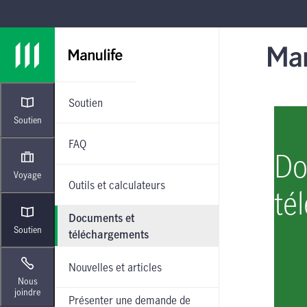
Passer à la navigation principale
Passer au contenu principal
Passer au pied de page
Soutien
Soutien
FAQ
Do
Voyage
Outils et calculateurs
té
Documents et
Soutien
téléchargements
Nouvelles et articles
Nous
joindre
Présenter une demande de