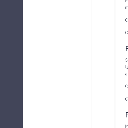
P
m
C
C
S
t
a
C
C
M