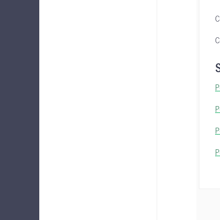
C
C
P
P
P
P