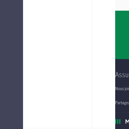
Assu
Nous joi
Partage