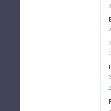
B
B
C
P
P