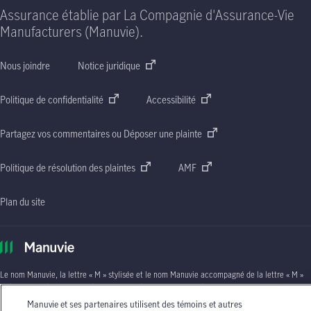
Assurance établie par La Compagnie d'Assurance-Vie
Manufacturers (Manuvie).
Nous joindre
Notice juridique
Politique de confidentialité
Accessibilité
Partagez vos commentaires ou Déposer une plainte
Politique de résolution des plaintes
AMF
Plan du site
Le nom Manuvie, la lettre
« M »
stylisée et le nom Manuvie accompagné de la lettre
« M »
stylisée sont des marques de commerce de La Compagnie d’Assurance-Vie Manufacturers
qu’elle et ses sociétés affiliées utilisent sous licence. © La Compagnie d’Assurance-Vie
Manuvie et ses partenaires utilisent des témoins et autres