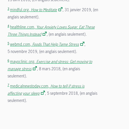
3
mindful.org,
How to Meditate
, 31 janvier 2019, (en
anglais seulement).
4
healthline.com,
Your Anxiety Loves Sugar.
Eat These
Three Things Instead
, (en anglais seulement)
.
5
webmd.com,
Foods That Help Tame Stress
,
5 novembre 2019, (en anglais seulement).
6
mayoclinic.org,
Exercise and stress:
Get moving to
manage stress
, 8 mars 2018, (en anglais
seulement).
7
medicalnewstoday.com,
How to tell if stress is
affecting your sleep
, 5 septembre 2018, (en anglais
seulement).