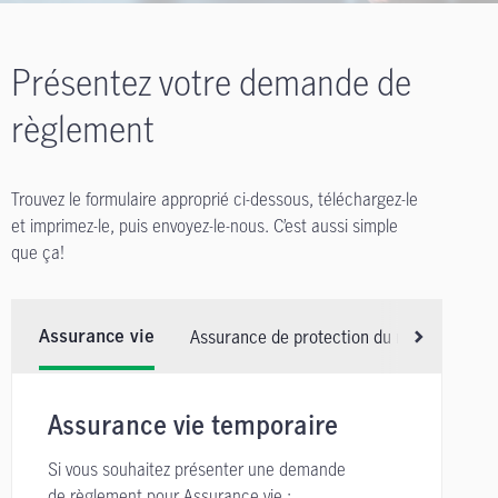
Présentez votre demande de
règlement
Trouvez le formulaire approprié ci-dessous, téléchargez-le
et imprimez-le, puis envoyez-le-nous. C’est aussi simple
que ça!
Assurance de protection du revenu en cas 
Assurance vie
Faites défile
Assurance vie temporaire
Si vous souhaitez présenter une demande
de règlement pour Assurance vie :