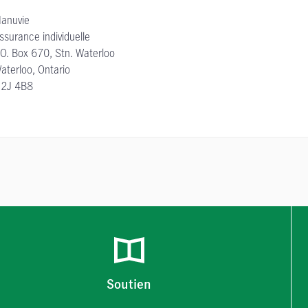
anuvie
ssurance individuelle
.O. Box 670, Stn. Waterloo
aterloo, Ontario
2J 4B8
Soutien