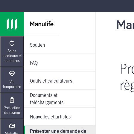
Passer à la navigation principale
Passer au contenu principal
Passer au pied de page
Soutien
Soins
medicaux et
dentaires
FAQ
Pr
rè
Outils et calculateurs
Vie
temporaire
Documents et
téléchargements
Protection
du revenu
Nouvelles et articles
Présenter une demande de
Maladies