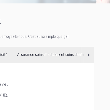
t
s envoyez-le-nous. C’est aussi simple que ça!
idité
Assurance soins médicaux et soins dentaires
Assur
Faites défiler 
vie :
 (HE).