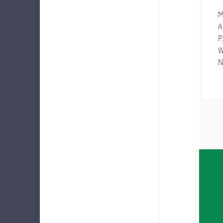
M
A
P
W
N