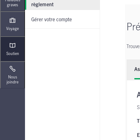
règlement
graves
Gérer votre compte
Pré
Voyage
Trouve
Soutien
As
Nous
joindre
S
T
E