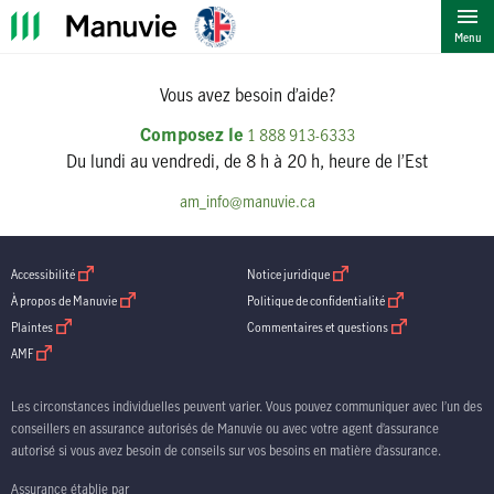
""
Menu
Vous avez besoin d’aide?
Composez le
1 888 913-6333
Du lundi au vendredi, de 8 h à 20 h, heure de l’Est
am_info@manuvie.ca
ouvrir dans une nouvelle fenetre
ouvrir dans une nouvelle fenetre
Accessibilité
Notice juridique
ouvrir dans une nouvelle fenetre
ouvrir dans une nouve
À propos de Manuvie
Politique de confidentialité
ouvrir dans une nouvelle fenetre
ouvrir dans une nouv
Plaintes
Commentaires et questions
ouvrir dans une nouvelle fenetre
AMF
Les circonstances individuelles peuvent varier. Vous pouvez communiquer avec l’un des
conseillers en assurance autorisés de Manuvie ou avec votre agent d’assurance
autorisé si vous avez besoin de conseils sur vos besoins en matière d’assurance.
Assurance établie par