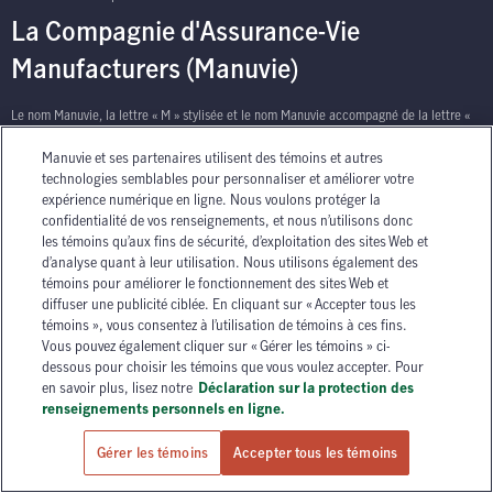
La Compagnie d'Assurance-Vie
Manufacturers (Manuvie)
Le nom Manuvie, la lettre « M » stylisée et le nom Manuvie accompagné de la lettre «
M » stylisée sont des marques de commerce de La Compagnie d’Assurance-Vie
Manuvie et ses partenaires utilisent des témoins et autres
Manufacturers qu’elle et ses sociétés affiliées utilisent sous licence. © La Compagnie
technologies semblables pour personnaliser et améliorer votre
d’Assurance-Vie Manufacturers, 2026. Tous droits réservés. Manuvie, P.O. Box 670,
expérience numérique en ligne. Nous voulons protéger la
STN Waterloo, Waterloo, Ontario N2J 4B8.
confidentialité de vos renseignements, et nous n’utilisons donc
les témoins qu’aux fins de sécurité, d’exploitation des sites Web et
d’analyse quant à leur utilisation. Nous utilisons également des
témoins pour améliorer le fonctionnement des sites Web et
diffuser une publicité ciblée. En cliquant sur « Accepter tous les
témoins », vous consentez à l’utilisation de témoins à ces fins.
Vous pouvez également cliquer sur « Gérer les témoins » ci-
has context menu
dessous pour choisir les témoins que vous voulez accepter. Pour
en savoir plus, lisez notre
Déclaration sur la protection des
renseignements personnels en ligne.
Gérer les témoins
Accepter tous les témoins